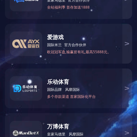
1
即刻咨询，开启智能驱动之旅
您是否正在为特定的物料搬运难题而困扰？您是否在寻找一种更高
效、更经济的线性驱动方式？您是否想了解华体会体育-华体会（中
国）-华体会（中国） 如何能具体应用于您的生产流程，为您带来实
实在在的效益提升？别再犹豫！现在就联系伊特的专家顾问团队。
免费方案咨询