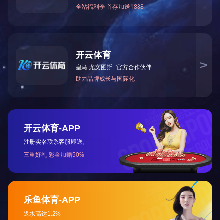
对于一些复杂或创新性的应用，我们可协助进行概念设计和初步验
证。
全程技术支持
从项目初期的需求分析，到方案设计、生产制造，再到现场安装调试
微信
和后期维护，伊特将为您提供全生命周期的技术支持。
华体会体
育-华体会
立即华体会体育-华体
（中国）-
华体会（中
会（中国）-华体会
国）
（中国）
产品筛选
联系伊特技术团队